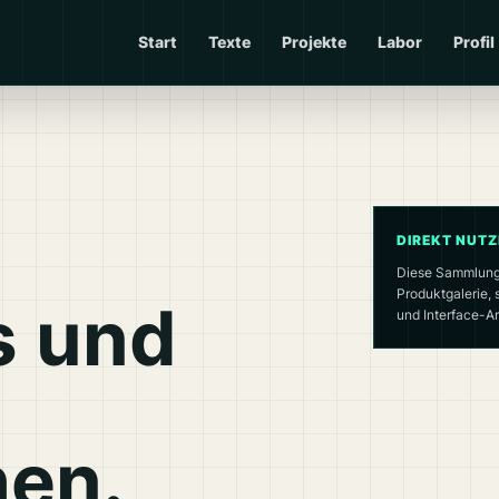
Start
Texte
Projekte
Labor
Profil
DIREKT NUT
Diese Sammlung 
Produktgalerie, 
s und
und Interface-Ar
hen.