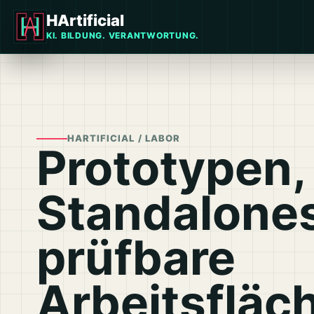
Direkt
HArtificial
zum
Inhalt
KI. BILDUNG. VERANTWORTUNG.
wechseln
HARTIFICIAL / LABOR
Prototypen,
Standalone
prüfbare
Arbeitsfläc