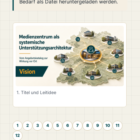
Bedarf als Datei heruntergeladen werden.
1. Titel und Leitidee
1
2
3
4
5
6
7
8
9
10
11
12