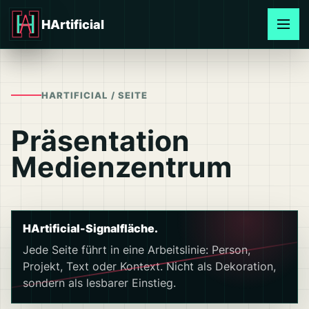
Direkt
zum
HArtificial
Inhalt
wechseln
HARTIFICIAL / SEITE
Präsentation
Medienzentrum
HArtificial-Signalfläche.
Jede Seite führt in eine Arbeitslinie: Person,
Projekt, Text oder Kontext. Nicht als Dekoration,
sondern als lesbarer Einstieg.